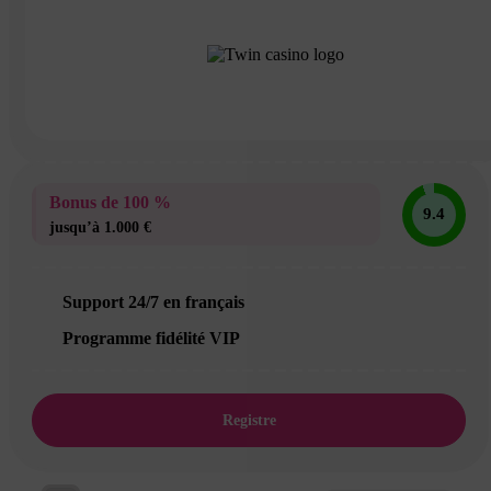
Bonus de 100 %
9.4
jusqu’à 1.000 €
Support 24/7 en français
Programme fidélité VIP
Registre