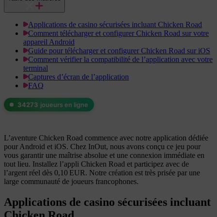
Applications de casino sécurisées incluant Chicken Road
Comment télécharger et configurer Chicken Road sur votre
appareil Android
Guide pour télécharger et configurer Chicken Road sur iOS
Comment vérifier la compatibilité de l’application avec votre
terminal
Captures d’écran de l’application
FAQ
34273
joueurs en ligne
L’aventure Chicken Road commence avec notre application dédiée
pour Android et iOS. Chez InOut, nous avons conçu ce jeu pour
vous garantir une maîtrise absolue et une connexion immédiate en
tout lieu. Installez l’appli Chicken Road et participez avec de
l’argent réel dès 0,10 EUR. Notre création est très prisée par une
large communauté de joueurs francophones.
Applications de casino sécurisées incluant
Chicken Road