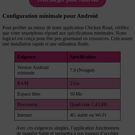
Configuration minimale pour Android
Pour profiter au mieux de notre application Chicken Road, vérifiez
que votre smartphone répond aux spécifications minimales. Notre
logiciel est conçu pour être peu gourmand en ressources. Cela assure
une installation rapide et une utilisation fluide.
Exigence
Spécification
Version Android
7.0 (Nougat)
minimale
RAM
2 Go
Espace libre
50 Mo
Processeur
Quad-core 1,4 GHz
Internet
4G stable ou Wi‑Fi
Avec ces exigences simples, l’application fonctionnera
de manière fiable et permettra à nos joueurs d’accéder