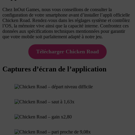
Chez InOut Games, nous vous conseillons de consulter la
configuration de votre smartphone avant d’installer l’appli officielle
Chicken Road. Rendez-vous dans les réglages système et contrôlez
l’OS, la mémoire vive ainsi que la capacité interne. Confrontez ces
données aux spécifications techniques mentionnées pour garantir
que votre mobile soit parfaitement adapté à notre jeu.
Télécharger Chicken Road
Captures d’écran de l’application