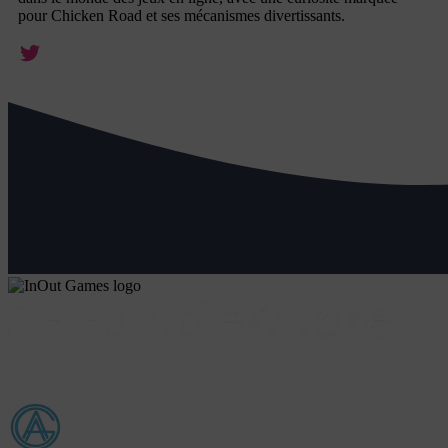
pour Chicken Road et ses mécanismes divertissants.