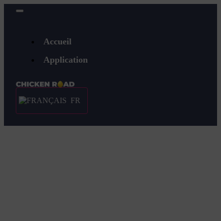
Accueil
Application
FR