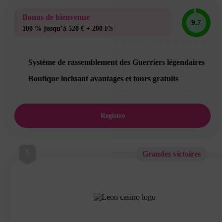
Bonus de bienvenue
9.7
100 % jusqu’à 520 € + 200 FS
Système de rassemblement des Guerriers légendaires
Boutique incluant avantages et tours gratuits
Registre
5
Grandes victoires