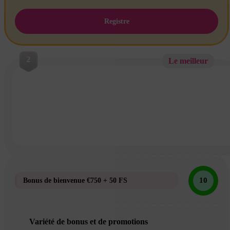
Registre
2
Le meilleur
10
Bonus de bienvenue €750 + 50 FS
Variété de bonus et de promotions