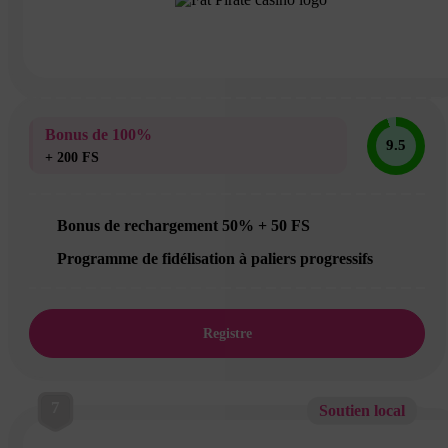
Bonus de 100%
9.5
+ 200 FS
Bonus de rechargement 50% + 50 FS
Programme de fidélisation à paliers progressifs
Registre
7
Soutien local