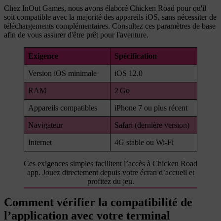
Chez InOut Games, nous avons élaboré Chicken Road pour qu'il
soit compatible avec la majorité des appareils iOS, sans nécessiter de
téléchargements complémentaires. Consultez ces paramètres de base
afin de vous assurer d'être prêt pour l'aventure.
Exigence
Spécification
Version iOS minimale
iOS 12.0
RAM
2 Go
Appareils compatibles
iPhone 7 ou plus récent
Navigateur
Safari (dernière version)
Internet
4G stable ou Wi‑Fi
Ces exigences simples facilitent l’accès à Chicken Road
app. Jouez directement depuis votre écran d’accueil et
profitez du jeu.
Comment vérifier la compatibilité de
l’application avec votre terminal