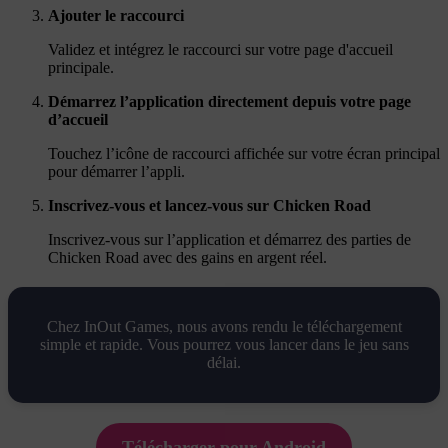
Ajouter le raccourci
Validez et intégrez le raccourci sur votre page d'accueil
principale.
Démarrez l’application directement depuis votre page
d’accueil
Touchez l’icône de raccourci affichée sur votre écran principal
pour démarrer l’appli.
Inscrivez-vous et lancez-vous sur Chicken Road
Inscrivez-vous sur l’application et démarrez des parties de
Chicken Road avec des gains en argent réel.
Chez InOut Games, nous avons rendu le téléchargement
simple et rapide. Vous pourrez vous lancer dans le jeu sans
délai.
Télécharger pour Android