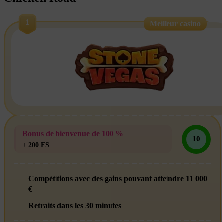
1
Meilleur casino
Bonus de bienvenue de 100 %
10
+ 200 FS
Compétitions avec des gains pouvant atteindre 11 000
€
Retraits dans les 30 minutes