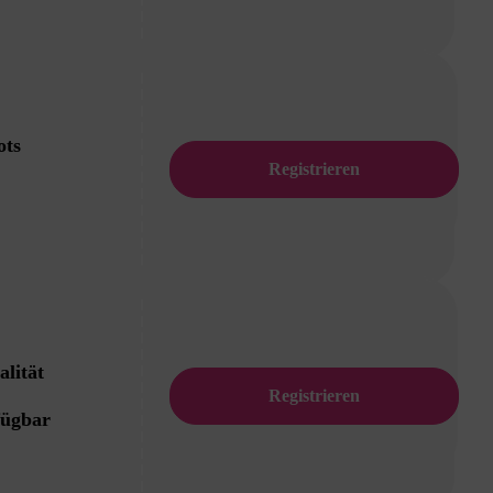
ots
Registrieren
lität
Registrieren
fügbar