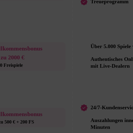
Treueprogramm
Über 5.000 Spiele
llkommensbonus
 zu 2000 €
Authentisches Onl
0 Freispiele
mit Live-Dealern
24/7-Kundenservi
llkommensbonus
Auszahlungen inn
zu 500 € + 200 FS
Minuten