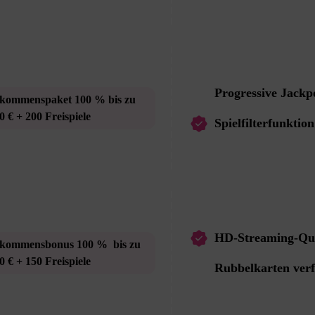
Progressive Jackp
lkommenspaket 100 % bis zu
0 € + 200 Freispiele
Spielfilterfunktion
HD-Streaming-Qua
lkommensbonus 100 % bis zu
0 € + 150 Freispiele
Rubbelkarten ver