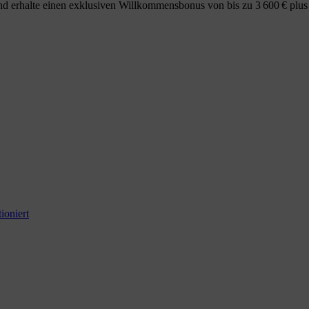
nd erhalte einen exklusiven Willkommensbonus von bis zu 3 600 € plus 1 
ioniert